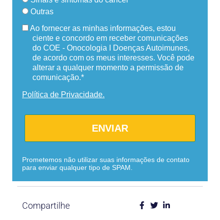
Outras
Ao fornecer as minhas informações, estou
ciente e concordo em receber comunicações
do COE - Onocologia I Doenças Autoimunes,
de acordo com os meus interesses. Você pode
alterar a qualquer momento a permissão de
comunicação.*
Política de Privacidade.
ENVIAR
Prometemos não utilizar suas informações de contato
para enviar qualquer tipo de SPAM.
Compartilhe