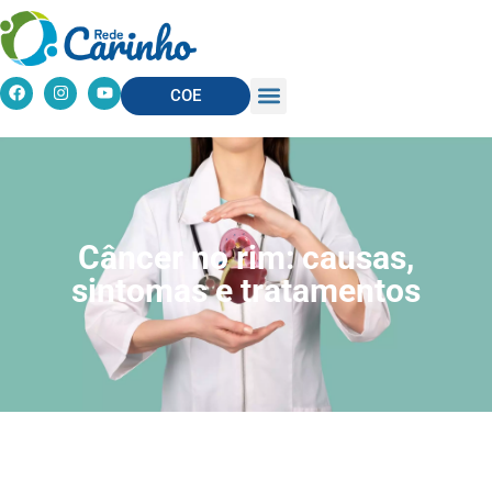
COE
Câncer no rim: causas,
sintomas e tratamentos