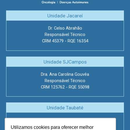
Unidade Jacareí
Dr. Celso Abrahão
Responsável Técnico
CRM 45379 - RQE 16354
Unidade SJCampos
Dra. Ana Carolina Gouvêa
Responsável Técnico
CRM 125762 - RQE 55098
Unidade Taubaté
Dra. Maria Fernanda de Oliveira
Responsável Técnico
Utilizamos cookies para oferecer melhor
Utilizamos cookies para oferecer melhor