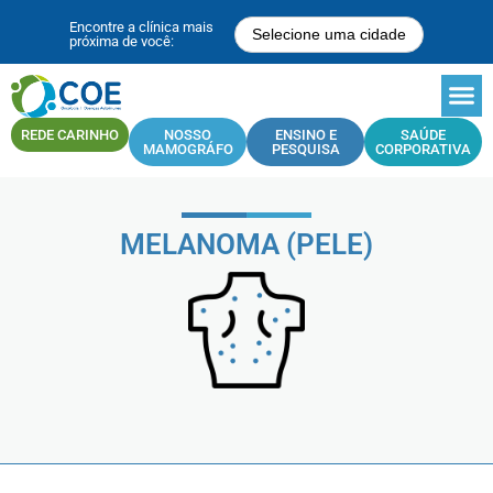
Encontre a clínica mais
Selecione uma cidade
próxima de você:
REDE CARINHO
NOSSO
ENSINO E
SAÚDE
MAMOGRÁFO
PESQUISA
CORPORATIVA
MELANOMA (PELE)