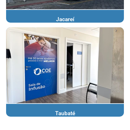
Jacareí
Taubaté